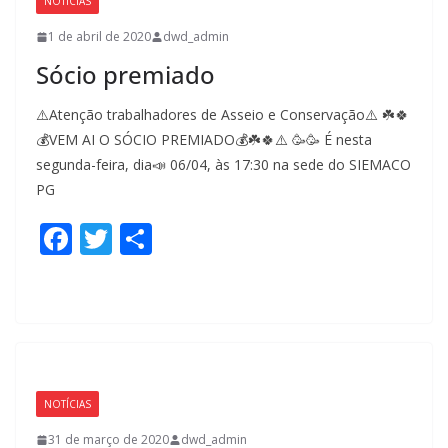
NOTÍCIAS
k
1 de abril de 2020
dwd_admin
Sócio premiado
⚠️Atenção trabalhadores de Asseio e Conservação⚠️ ☘️🍀
💰VEM AI O SÓCIO PREMIADO💰☘️🍀⚠️ 🥳🥳 É nesta
segunda-feira, dia📣 06/04, às 17:30 na sede do SIEMACO
PG
F
T
S
ac
w
h
e
itt
ar
b
er
e
o
o
NOTÍCIAS
k
31 de março de 2020
dwd_admin