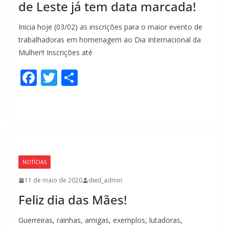
de Leste já tem data marcada!
Inicia hoje (03/02) as inscrições para o maior evento de
trabalhadoras em homenagem ao Dia Internacional da
Mulher!! Inscrições até
F
T
S
ac
w
h
e
itt
ar
b
er
e
o
o
NOTÍCIAS
k
11 de maio de 2020
dwd_admin
Feliz dia das Mães!
Guerreiras, rainhas, amigas, exemplos, lutadoras,