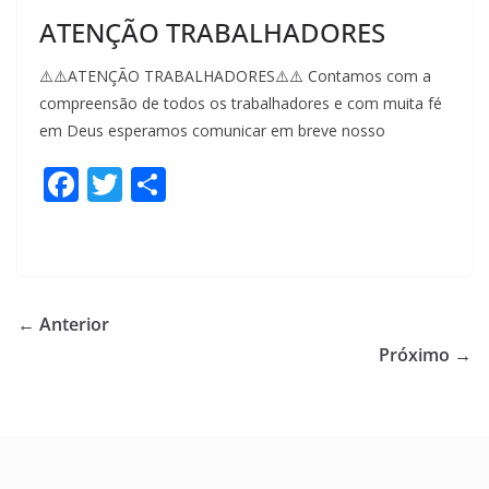
ATENÇÃO TRABALHADORES
⚠️⚠️ATENÇÃO TRABALHADORES⚠️⚠️ Contamos com a
compreensão de todos os trabalhadores e com muita fé
em Deus esperamos comunicar em breve nosso
F
T
S
ac
w
h
e
itt
ar
b
er
e
o
← Anterior
o
Próximo →
k