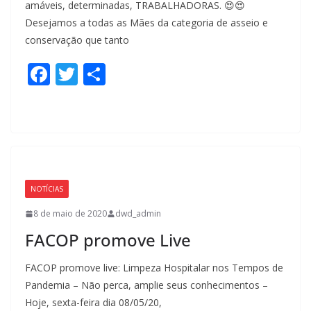
amáveis, determinadas, TRABALHADORAS. 😍😍
Desejamos a todas as Mães da categoria de asseio e
conservação que tanto
F
T
S
ac
w
h
e
itt
ar
b
er
e
o
o
NOTÍCIAS
k
8 de maio de 2020
dwd_admin
FACOP promove Live
FACOP promove live: Limpeza Hospitalar nos Tempos de
Pandemia – Não perca, amplie seus conhecimentos –
Hoje, sexta-feira dia 08/05/20,