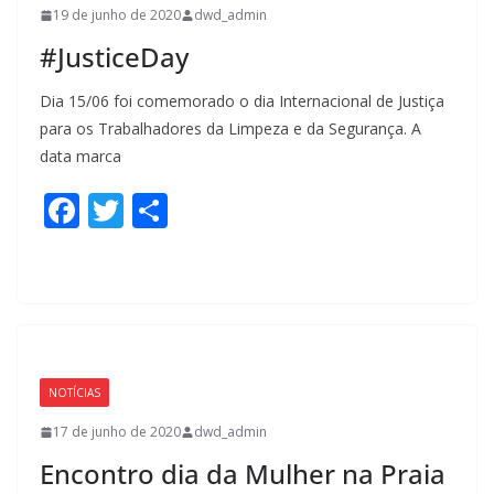
k
19 de junho de 2020
dwd_admin
#JusticeDay
Dia 15/06 foi comemorado o dia Internacional de Justiça
para os Trabalhadores da Limpeza e da Segurança. A
data marca
F
T
S
ac
w
h
e
itt
ar
b
er
e
o
o
NOTÍCIAS
k
17 de junho de 2020
dwd_admin
Encontro dia da Mulher na Praia