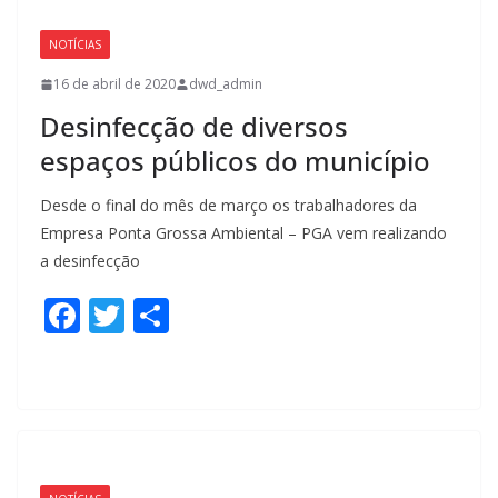
o
o
NOTÍCIAS
k
16 de abril de 2020
dwd_admin
Desinfecção de diversos
espaços públicos do município
Desde o final do mês de março os trabalhadores da
Empresa Ponta Grossa Ambiental – PGA vem realizando
a desinfecção
F
T
S
ac
w
h
e
itt
ar
b
er
e
o
o