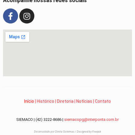
Acompanhe nossas redes sociais
Início
|
Histórico
|
Diretoria
|
Notícias
|
Contato
SIEMACO | (42) 3222-8686 |
siemacopg@interponta.com.br
Desenvolvido por Direta Sistemas /
Designed by Freepik