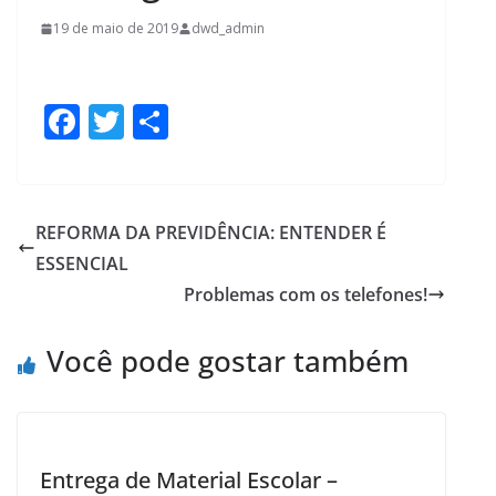
19 de maio de 2019
dwd_admin
F
T
S
ac
w
h
e
itt
ar
b
er
e
REFORMA DA PREVIDÊNCIA: ENTENDER É
o
ESSENCIAL
o
Problemas com os telefones!
k
Você pode gostar também
Entrega de Material Escolar –