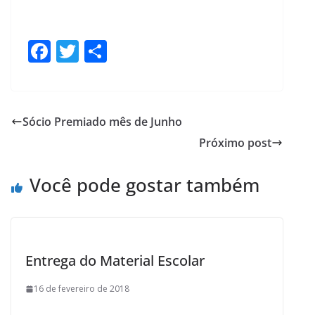
F
T
S
ac
w
h
e
itt
ar
b
er
e
Sócio Premiado mês de Junho
o
Próximo post
o
k
Você pode gostar também
Entrega do Material Escolar
16 de fevereiro de 2018