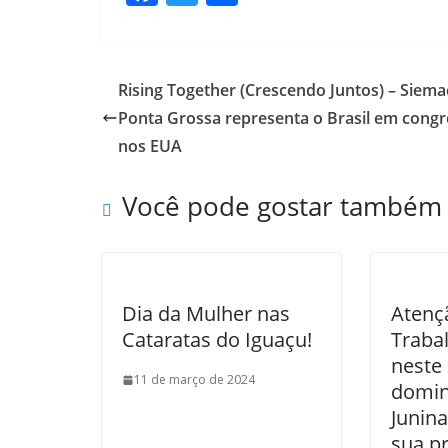
ac
w
h
e
itt
ar
b
er
e
Rising Together (Crescendo Juntos) – Siem
o
Ponta Grossa representa o Brasil em cong
o
nos EUA
k
Você pode gostar também
Dia da Mulher nas
Atenç
Cataratas do Iguaçu!
Trabal
neste
11 de março de 2024
domin
Junina
sua p