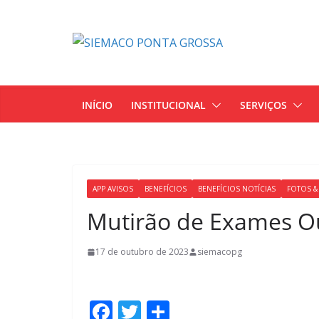
INÍCIO
INSTITUCIONAL
SERVIÇOS
APP AVISOS
BENEFÍCIOS
BENEFÍCIOS NOTÍCIAS
FOTOS &
Mutirão de Exames O
17 de outubro de 2023
siemacopg
F
T
S