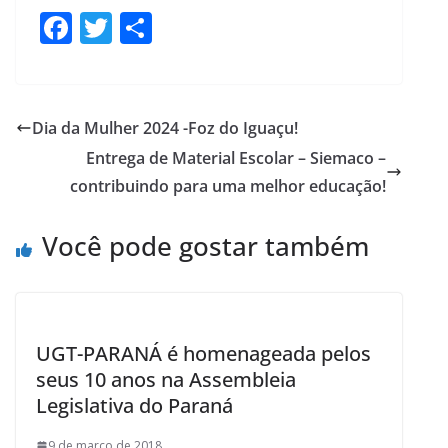
F
T
S
ac
w
h
e
itt
ar
b
er
e
Dia da Mulher 2024 -Foz do Iguaçu!
o
Entrega de Material Escolar – Siemaco –
o
contribuindo para uma melhor educação!
k
Você pode gostar também
UGT-PARANÁ é homenageada pelos
seus 10 anos na Assembleia
Legislativa do Paraná
9 de março de 2018