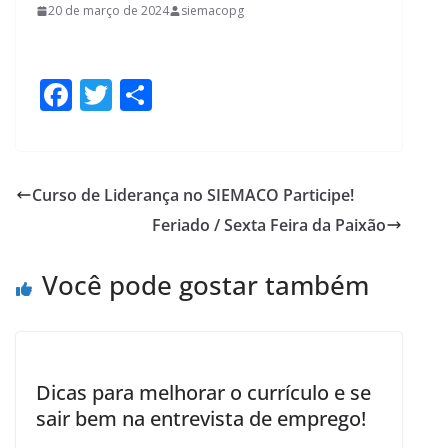
20 de março de 2024
siemacopg
F
T
S
ac
w
h
e
itt
ar
b
er
e
Curso de Liderança no SIEMACO Participe!
o
Feriado / Sexta Feira da Paixão
o
k
Você pode gostar também
Dicas para melhorar o currículo e se
sair bem na entrevista de emprego!