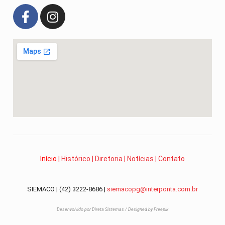
Início
|
Histórico
|
Diretoria
|
Notícias
|
Contato
SIEMACO | (42) 3222-8686 |
siemacopg@interponta.com.br
Desenvolvido por Direta Sistemas /
Designed by Freepik