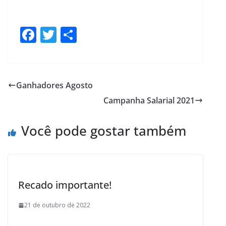
F
T
S
ac
w
h
e
itt
ar
b
er
e
Ganhadores Agosto
o
Campanha Salarial 2021
o
k
Você pode gostar também
Recado importante!
21 de outubro de 2022