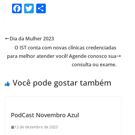
F
T
S
ac
w
h
e
itt
ar
b
er
e
Dia da Mulher 2023
o
O IST conta com novas clínicas credenciadas
o
para melhor atender você! Agende conosco sua
k
consulta ou exame.
Você pode gostar também
PodCast Novembro Azul
12 de dezembro de 2023